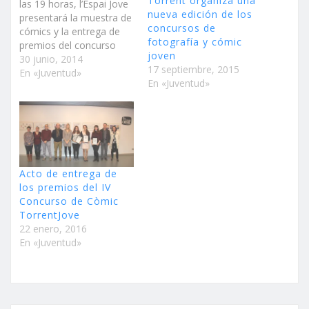
Torrent organiza una
las 19 horas, l’Espai Jove
nueva edición de los
presentará la muestra de
concursos de
cómics y la entrega de
fotografía y cómic
premios del concurso
joven
Bajo la temática de este
30 junio, 2014
17 septiembre, 2015
año del ocio saludable, el
En «Juventud»
En «Juventud»
objetivo del concurso es
fomentar la creatividad y
promover la ilustración y
el relato gráfico entre
los…
Acto de entrega de
los premios del IV
Concurso de Còmic
TorrentJove
22 enero, 2016
En «Juventud»