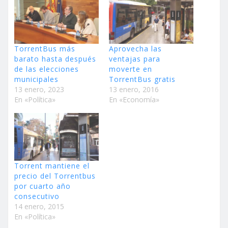
TorrentBus más
Aprovecha las
barato hasta después
ventajas para
de las elecciones
moverte en
municipales
TorrentBus gratis
13 enero, 2023
13 enero, 2016
En «Política»
En «Economía»
Torrent mantiene el
precio del Torrentbus
por cuarto año
consecutivo
14 enero, 2015
En «Política»