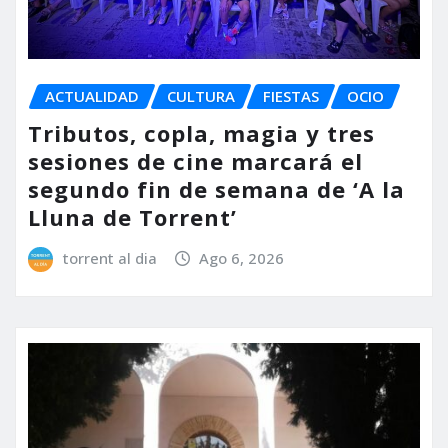
ACTUALIDAD
CULTURA
FIESTAS
OCIO
Tributos, copla, magia y tres
sesiones de cine marcará el
segundo fin de semana de ‘A la
Lluna de Torrent’
torrent al dia
Ago 6, 2026