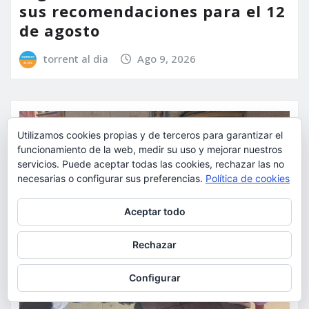
sus recomendaciones para el 12
de agosto
torrent al dia
Ago 9, 2026
Utilizamos cookies propias y de terceros para garantizar el
funcionamiento de la web, medir su uso y mejorar nuestros
servicios. Puede aceptar todas las cookies, rechazar las no
necesarias o configurar sus preferencias.
Política de cookies
Privacidad y cookies: este sitio usa cookies. Si continúas navegando
Aceptar todo
por él, aceptas su uso.
Para obtener más información, incluido cómo gestionar las cookies,
Rechazar
consulta:
Política de cookies
Configurar