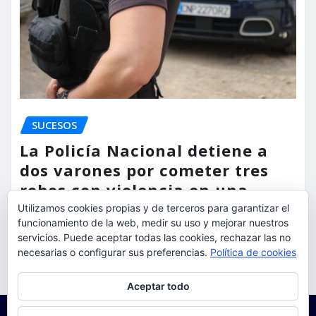
SUCESOS
La Policía Nacional detiene a
dos varones por cometer tres
robos con violencia en una
misma mañana
Utilizamos cookies propias y de terceros para garantizar el
funcionamiento de la web, medir su uso y mejorar nuestros
servicios. Puede aceptar todas las cookies, rechazar las no
torrent al dia
Ago 7, 2026
necesarias o configurar sus preferencias.
Política de cookies
Privacidad y cookies: este sitio usa cookies. Si continúas navegando
Aceptar todo
por él, aceptas su uso.
Para obtener más información, incluido cómo gestionar las cookies,