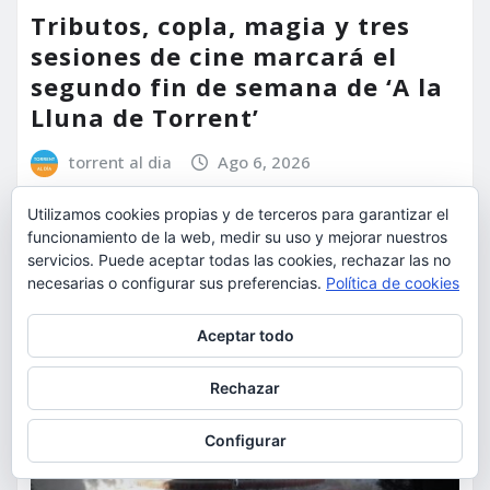
Tributos, copla, magia y tres
sesiones de cine marcará el
segundo fin de semana de ‘A la
Lluna de Torrent’
torrent al dia
Ago 6, 2026
Utilizamos cookies propias y de terceros para garantizar el
funcionamiento de la web, medir su uso y mejorar nuestros
servicios. Puede aceptar todas las cookies, rechazar las no
necesarias o configurar sus preferencias.
Política de cookies
Privacidad y cookies: este sitio usa cookies. Si continúas navegando
Aceptar todo
por él, aceptas su uso.
Para obtener más información, incluido cómo gestionar las cookies,
Rechazar
consulta:
Política de cookies
Configurar