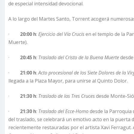
de especial intensidad devocional.
A lo largo del Martes Santo, Torrent acogerá numerosa
·
20:00 h
:
Ejercicio del Vía Crucis
en el templo de la Par
Muerte).
·
20:45 h
:
Traslado del Cristo de la Buena Muerte
desde 
·
21:00 h
:
Acto procesional de los Siete Dolores de la Vi
llegada a la Plaza Mayor, para unirse al Quinto Dolor.
·
21:30 h
:
Traslado de las Tres Cruces
desde Monte-Sión
·
21:30 h
:
Traslado del Ecce-Homo
desde la Parroquia d
del traslado, se celebrará un emotivo acto en la puerta 
recientemente restauradas por el artista Xavi Ferragu