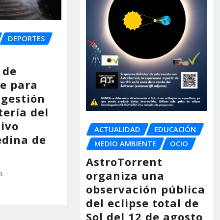
DEPORTES
 de
e para
 gestión
tería del
tivo
ACTUALIDAD
EDUCACIÓN
dina de
MEDIO AMBIENTE
OCIO
AstroTorrent
organiza una
a
observación pública
del eclipse total de
Sol del 12 de agosto