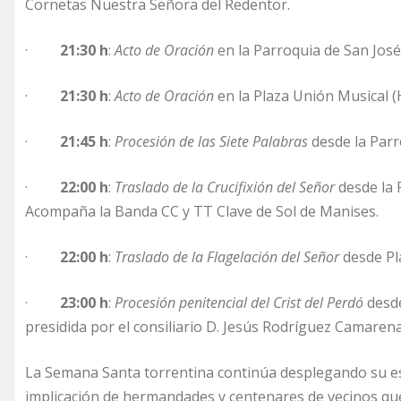
Cornetas Nuestra Señora del Redentor.
·
21:30 h
:
Acto de Oración
en la Parroquia de San José 
·
21:30 h
:
Acto de Oración
en la Plaza Unión Musical (H
·
21:45 h
:
Procesión de las Siete Palabras
desde la Parr
·
22:00 h
:
Traslado de la Crucifixión del Señor
desde la 
Acompaña la Banda CC y TT Clave de Sol de Manises.
·
22:00 h
:
Traslado de la Flagelación del Señor
desde Pl
·
23:00 h
:
Procesión penitencial del Crist del Perdó
desde
presidida por el consiliario D. Jesús Rodríguez Camarena
La Semana Santa torrentina continúa desplegando su ese
implicación de hermandades y centenares de vecinos que