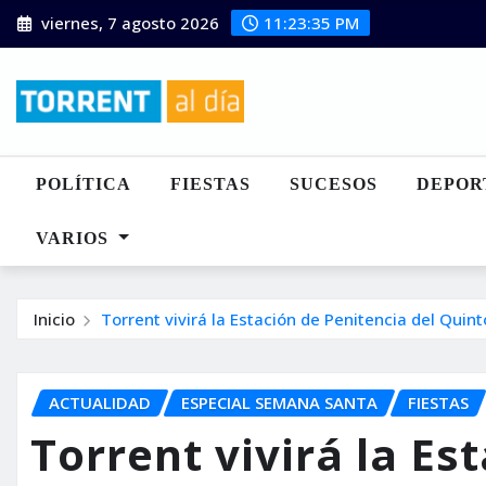
Saltar
viernes, 7 agosto 2026
11:23:36 PM
al
contenido
POLÍTICA
FIESTAS
SUCESOS
DEPOR
VARIOS
Inicio
Torrent vivirá la Estación de Penitencia del Quin
ACTUALIDAD
ESPECIAL SEMANA SANTA
FIESTAS
Torrent vivirá la Es