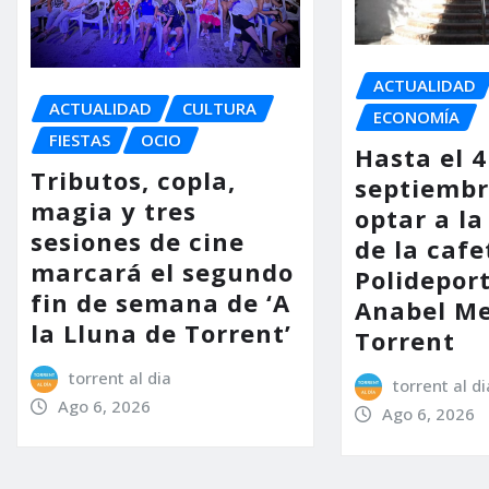
ACTUALIDAD
ACTUALIDAD
CULTURA
ECONOMÍA
FIESTAS
OCIO
Hasta el 4
Tributos, copla,
septiembr
magia y tres
optar a la
sesiones de cine
de la cafe
marcará el segundo
Polidepor
fin de semana de ‘A
Anabel Me
la Lluna de Torrent’
Torrent
torrent al dia
torrent al di
Ago 6, 2026
Ago 6, 2026