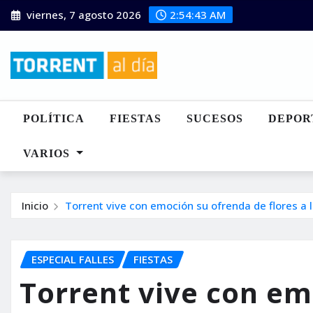
Saltar
viernes, 7 agosto 2026
2:54:45 AM
al
contenido
POLÍTICA
FIESTAS
SUCESOS
DEPOR
VARIOS
Inicio
Torrent vive con emoción su ofrenda de flores a
ESPECIAL FALLES
FIESTAS
Torrent vive con em