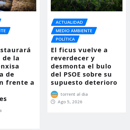
ACTUALIDAD
NTE
MEDIO AMBIENTE
POLÍTICA
estaurará
El ficus vuelve a
 de la
reverdecer y
enxisa
desmonta el bulo
a de
del PSOE sobre su
n frente a
supuesto deterioro
s
torrent al dia
es
Ago 5, 2026
a