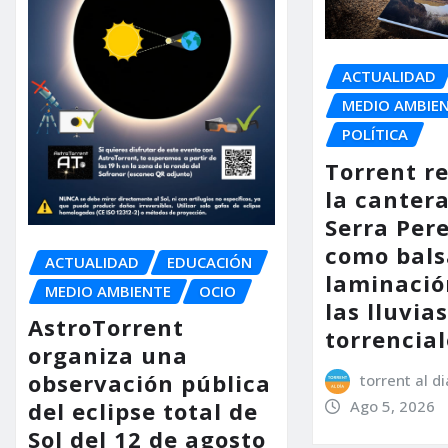
ACTUALIDAD
MEDIO AMBIE
POLÍTICA
Torrent r
la cantera
Serra Per
como bals
ACTUALIDAD
EDUCACIÓN
laminació
MEDIO AMBIENTE
OCIO
las lluvia
AstroTorrent
torrencial
organiza una
observación pública
torrent al di
Ago 5, 2026
del eclipse total de
Sol del 12 de agosto