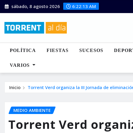
Saltar
sábado, 8 agosto 2026
6:22:15 AM
al
contenido
POLÍTICA
FIESTAS
SUCESOS
DEPOR
VARIOS
Inicio
Torrent Verd organiza la III Jornada de eliminaci
MEDIO AMBIENTE
Torrent Verd organiz