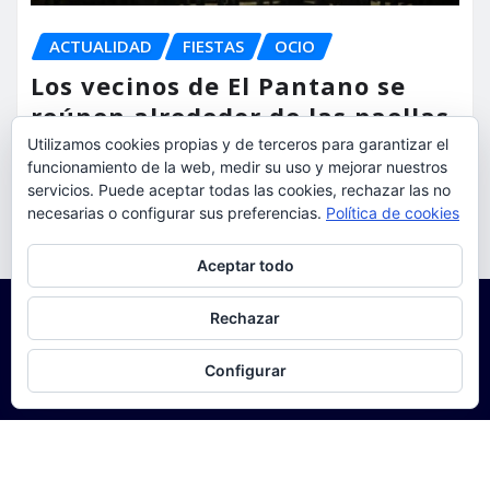
ACTUALIDAD
FIESTAS
OCIO
Los vecinos de El Pantano se
reúnen alrededor de las paellas
para celebrar sus fiestas
Utilizamos cookies propias y de terceros para garantizar el
funcionamiento de la web, medir su uso y mejorar nuestros
servicios. Puede aceptar todas las cookies, rechazar las no
torrent al dia
Ago 9, 2026
necesarias o configurar sus preferencias.
Política de cookies
Privacidad y cookies: este sitio usa cookies. Si continúas navegando
Aceptar todo
por él, aceptas su uso.
Para obtener más información, incluido cómo gestionar las cookies,
Rechazar
consulta:
Política de cookies
Configurar
Copyright © 2025 | Funciona con
WordPress
|
Seattle
News
de
ThemeArile