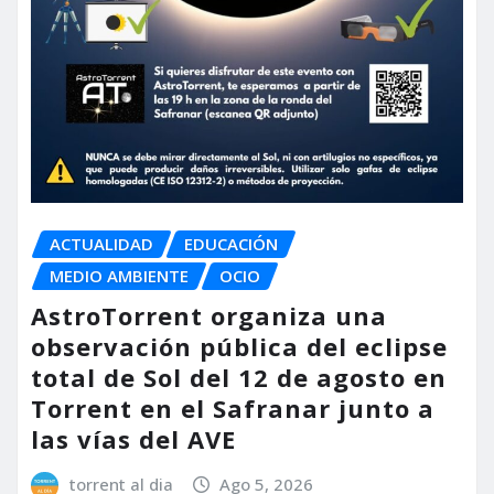
ACTUALIDAD
EDUCACIÓN
MEDIO AMBIENTE
OCIO
AstroTorrent organiza una
observación pública del eclipse
total de Sol del 12 de agosto en
Torrent en el Safranar junto a
las vías del AVE
torrent al dia
Ago 5, 2026