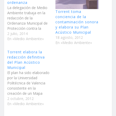
ordenanza
La delegación de Medio
Torrent toma
Ambiente trabaja en la
conciencia de la
redacción de la
contaminación sonora
Ordenanza Municipal de
y elabora su Plan
Protección contra la
Acústico Municipal
Contaminación Acústica
2 julio, 2014
18 agosto, 2012
La normativa establecerá
En «Medio Ambiente»
En «Medio Ambiente»
un control acústico
durante el horario de
Torrent elabora la
descanso, comprendido
redacción definitiva
entre las 22.00 horas y
del Plan Acústico
las 08.00 horas de la
Municipal
mañana entre semana y
El plan ha sido elaborado
hasta las 09.30 horas
por la Universidad
de…
Politécnica de Valencia
consistente en la
creación de un Mapa
Acústico y un Programa
2 octubre, 2012
de Actuación El
En «Medio Ambiente»
consistorio se encuentra
a la espera de la