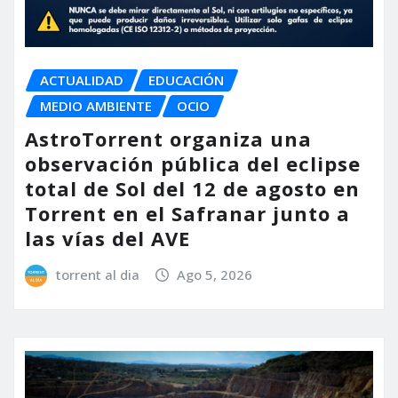
ACTUALIDAD
EDUCACIÓN
MEDIO AMBIENTE
OCIO
AstroTorrent organiza una
observación pública del eclipse
total de Sol del 12 de agosto en
Torrent en el Safranar junto a
las vías del AVE
torrent al dia
Ago 5, 2026