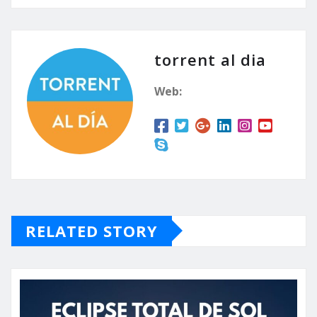
modificación del plan por
parte de la UPV para
poder redactar el informe
definitivo que será
torrent al dia
aprobado…
Web:
RELATED STORY