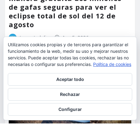
de gafas seguras para ver el
eclipse total de sol del 12 de
agosto
torrent al dia
Ago 5, 2026
Utilizamos cookies propias y de terceros para garantizar el
funcionamiento de la web, medir su uso y mejorar nuestros
servicios. Puede aceptar todas las cookies, rechazar las no
necesarias o configurar sus preferencias.
Política de cookies
Privacidad y cookies: este sitio usa cookies. Si continúas navegando
Aceptar todo
por él, aceptas su uso.
Para obtener más información, incluido cómo gestionar las cookies,
Rechazar
consulta:
Política de cookies
Configurar