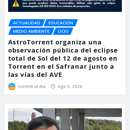
ACTUALIDAD
EDUCACIÓN
MEDIO AMBIENTE
OCIO
AstroTorrent organiza una
observación pública del eclipse
total de Sol del 12 de agosto en
Torrent en el Safranar junto a
las vías del AVE
torrent al dia
Ago 5, 2026