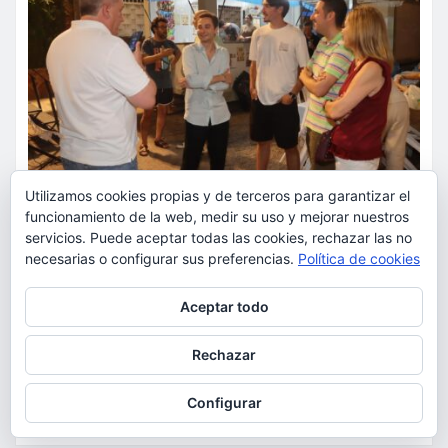
Utilizamos cookies propias y de terceros para garantizar el
funcionamiento de la web, medir su uso y mejorar nuestros
servicios. Puede aceptar todas las cookies, rechazar las no
ACTUALIDAD
FIESTAS
OCIO
necesarias o configurar sus preferencias.
Política de cookies
La Cabra honra la tradición del
Privacidad y cookies: este sitio usa cookies. Si continúas navegando
Aceptar todo
rossejat torrentí en una de las
por él, aceptas su uso.
noches más emblemáticas de
Para obtener más información, incluido cómo gestionar las cookies,
Rechazar
consulta:
Política de cookies
sus fiestas
Configurar
torrent al dia
Ago 7, 2026