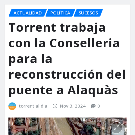
ACTUALIDAD
POLÍTICA
SUCESOS
Torrent trabaja
con la Conselleria
para la
reconstrucción del
puente a Alaquàs
torrent al dia
Nov 3, 2024
0