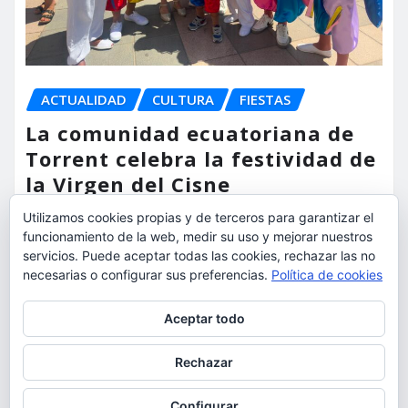
ACTUALIDAD
CULTURA
FIESTAS
La comunidad ecuatoriana de
Torrent celebra la festividad de
la Virgen del Cisne
Utilizamos cookies propias y de terceros para garantizar el
torrent al dia
Ago 9, 2026
funcionamiento de la web, medir su uso y mejorar nuestros
servicios. Puede aceptar todas las cookies, rechazar las no
necesarias o configurar sus preferencias.
Política de cookies
Privacidad y cookies: este sitio usa cookies. Si continúas navegando
Aceptar todo
por él, aceptas su uso.
Para obtener más información, incluido cómo gestionar las cookies,
Rechazar
consulta:
Política de cookies
Configurar