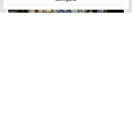
ACTUALIDAD
FIESTAS
OCIO
Los vecinos de El Pantano se
reúnen alrededor de las paellas
para celebrar sus fiestas
torrent al dia
Ago 9, 2026