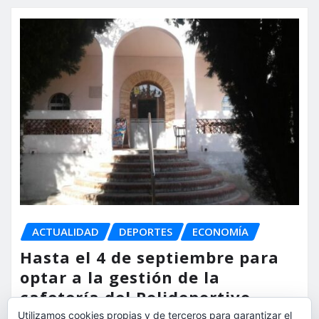
ACTUALIDAD
DEPORTES
ECONOMÍA
Hasta el 4 de septiembre para
optar a la gestión de la
cafetería del Polideportivo
Anabel Medina de Torrent
Utilizamos cookies propias y de terceros para garantizar el