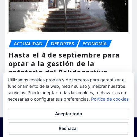
ACTUALIDAD
DEPORTES
ECONOMÍA
Hasta el 4 de septiembre para
optar a la gestión de la
cafetería del Polideportivo
Anabel Medina de Torrent
Utilizamos cookies propias y de terceros para garantizar el
funcionamiento de la web, medir su uso y mejorar nuestros
torrent al dia
Ago 6, 2026
servicios. Puede aceptar todas las cookies, rechazar las no
necesarias o configurar sus preferencias.
Política de cookies
Privacidad y cookies: este sitio usa cookies. Si continúas navegando
Aceptar todo
por él, aceptas su uso.
Para obtener más información, incluido cómo gestionar las cookies,
Rechazar
consulta:
Política de cookies