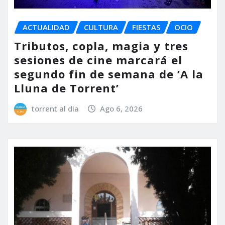
ACTUALIDAD
CULTURA
FIESTAS
OCIO
Tributos, copla, magia y tres
sesiones de cine marcará el
segundo fin de semana de ‘A la
Lluna de Torrent’
torrent al dia
Ago 6, 2026