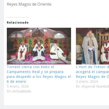
Reyes Magos de Oriente.
Relacionado
Torrent cierra con éxito el
L’Hort de Trénor 
Campamento Real y se prepara
acogerá el campa
para despedir a los Reyes Magos el
Reyes Magos de O
6 de enero
2 enero, 2024
5 enero, 2026
En «Especial Navida
En «Actualidad»