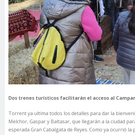
Dos trenes turísticos facilitarán el acceso al Campam
Torrent ya ultima todos los detalles para dar la bienve
Melchor, Gaspar y Baltasar, que llegarán a la ciudad para
esperada Gran Cabalgata de Reyes. Como ya ocurrió la 