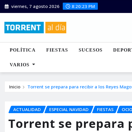
Saltar
viernes, 7 agosto 2026
8:20:24 PM
al
contenido
POLÍTICA
FIESTAS
SUCESOS
DEPOR
VARIOS
Inicio
Torrent se prepara para recibir a los Reyes Mag
ACTUALIDAD
ESPECIAL NAVIDAD
FIESTAS
OCI
Torrent se prepara p