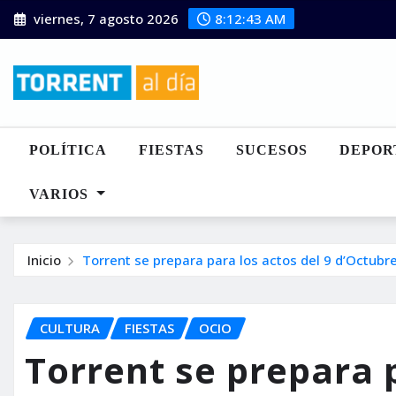
Saltar
viernes, 7 agosto 2026
8:12:44 AM
al
contenido
POLÍTICA
FIESTAS
SUCESOS
DEPOR
VARIOS
Inicio
Torrent se prepara para los actos del 9 d’Octubr
CULTURA
FIESTAS
OCIO
Torrent se prepara p