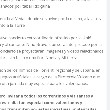
ñados por tabal i dolçaina.
enida al Vedat, donde se vuelve por la misma, a la altura
nto a la Torre.
otivo concierto extraordinario ofrecido por la Unió
a y al cantante Nino Bravo, que será interpretado por la
 concierto se proyectarán imágenes y videos relacionados
bre, Un beso y una flor, Noelia y Mi tierra.
ación de los himnos de Torrent, regional y de España, en
uegos artificiales, a cargo de la Pirotecnia Vulcano que
a una jornada muy especial para los valencianos.
ero invitar a todos los torrentinos y visitantes a
a este día tan especial como valencianos y
nos transmiten por estas iniciativas implantadas,