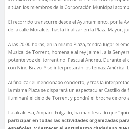
sitúan los miembros de la Corporación Municipal acompa
El recorrido transcurre desde el Ayuntamiento, por la Av
de la calle Moralets, hasta finalizar en la Plaza Mayor, ju
A las 20:00 horas, en la misma Plaza, tendrá lugar el em
Musical de Torrent, homenaje al rey Jaime I, a la Senyer
potente voz del torrentino, Pascual Andreu. Durante el
con Nino Bravo. Y se interpretarán los temas: América, Li
Al finalizar el mencionado concierto, y tras la interpret
la misma Plaza se disparará un espectacular Castillo de f
iluminará el cielo de Torrent y pondrá el broche de oro 
La alcaldesa, Amparo Folgado, ha manifestado que
“qui
participar en todas las actividades organizadas par
españoles, y destacar el entusiasmo ciudadano que 