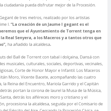
a ciudadanía pueda disfrutar mejor de la Procesión.
 Gegant de tres metros, realizado por los artistas
ime I.
“
La creación de un Jaume I gegant es el
queremos que el Ayuntamiento de Torrent tenga en
a Real Senyera, a los Maceros y a tantos otros que
no”,
ha añadido la alcaldesa
.
buts del Ball de Torrent con tabal i dolçaina, Dansá con
des musicales, culturales, sociales, deportivas, vecinales,
eligiosas, Corte de Honor Mayor e Infantil. Los Maceros
pitán Moro, Vicente Bacete, acompañando las cuatro
a, la Reina del Encuentro, Mariola Garrido y el Capitán
, detrás portan la corona de laurel la Musa de la Música,
ta, detrás los alféreces moro y cristiano y el
ión, procesiona la alcaldesa, seguida por el Comisario de
n del Ejército del Aire. Cerrando la Procesión Cívica, se