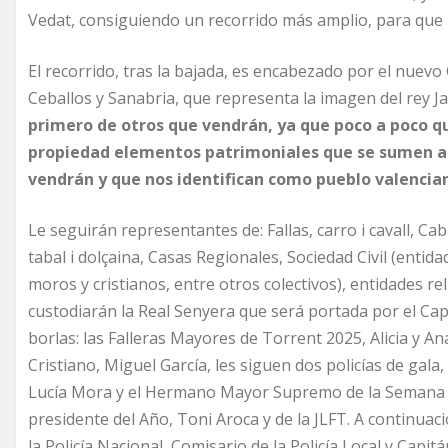
Vedat, consiguiendo un recorrido más amplio, para que l
El recorrido, tras la bajada, es encabezado por el nuevo
Ceballos y Sanabria, que representa la imagen del rey Ja
primero de otros que vendrán, ya que poco a poco 
propiedad elementos patrimoniales que se sumen a l
vendrán y que nos identifican como pueblo valencia
Le seguirán representantes de: Fallas, carro i cavall, Ca
tabal i dolçaina, Casas Regionales, Sociedad Civil (entida
moros y cristianos, entre otros colectivos), entidades r
custodiarán la Real Senyera que será portada por el Ca
borlas: las Falleras Mayores de Torrent 2025, Alicia y An
Cristiano, Miguel García, les siguen dos policías de gala
Lucía Mora y el Hermano Mayor Supremo de la Semana San
presidente del Año, Toni Aroca y de la JLFT. A continuac
la Policía Nacional, Comisario de la Policía Local y Capitá