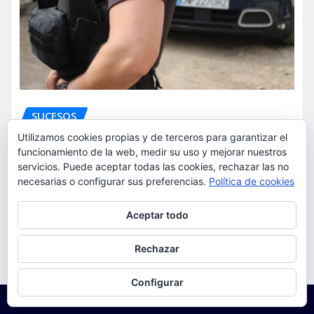
SUCESOS
La Policía Nacional detiene a
Utilizamos cookies propias y de terceros para garantizar el
funcionamiento de la web, medir su uso y mejorar nuestros
dos varones por cometer tres
servicios. Puede aceptar todas las cookies, rechazar las no
robos con violencia en una
necesarias o configurar sus preferencias.
Política de cookies
misma mañana
Privacidad y cookies: este sitio usa cookies. Si continúas navegando
Aceptar todo
por él, aceptas su uso.
torrent al dia
Ago 7, 2026
Para obtener más información, incluido cómo gestionar las cookies,
Rechazar
consulta:
Política de cookies
Configurar