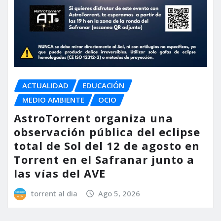
ACTUALIDAD
EDUCACIÓN
MEDIO AMBIENTE
OCIO
AstroTorrent organiza una
observación pública del eclipse
total de Sol del 12 de agosto en
Torrent en el Safranar junto a
las vías del AVE
torrent al dia
Ago 5, 2026