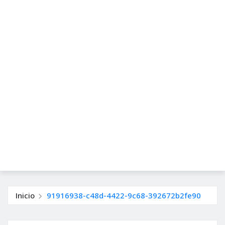
Inicio
91916938-c48d-4422-9c68-392672b2fe90