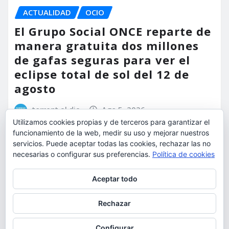
ACTUALIDAD
OCIO
El Grupo Social ONCE reparte de
manera gratuita dos millones
de gafas seguras para ver el
eclipse total de sol del 12 de
agosto
torrent al dia
Ago 5, 2026
Utilizamos cookies propias y de terceros para garantizar el
funcionamiento de la web, medir su uso y mejorar nuestros
servicios. Puede aceptar todas las cookies, rechazar las no
necesarias o configurar sus preferencias.
Política de cookies
Privacidad y cookies: este sitio usa cookies. Si continúas navegando
Aceptar todo
por él, aceptas su uso.
Para obtener más información, incluido cómo gestionar las cookies,
Rechazar
consulta:
Política de cookies
Configurar