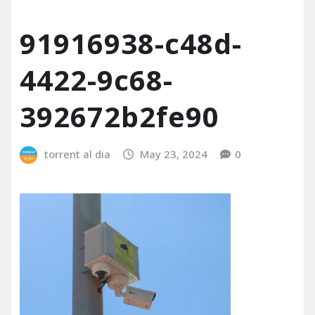
91916938-c48d-
4422-9c68-
392672b2fe90
torrent al dia
May 23, 2024
0