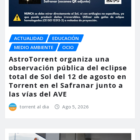
ACTUALIDAD
EDUCACIÓN
MEDIO AMBIENTE
OCIO
AstroTorrent organiza una
observación pública del eclipse
total de Sol del 12 de agosto en
Torrent en el Safranar junto a
las vías del AVE
torrent al dia
Ago 5, 2026