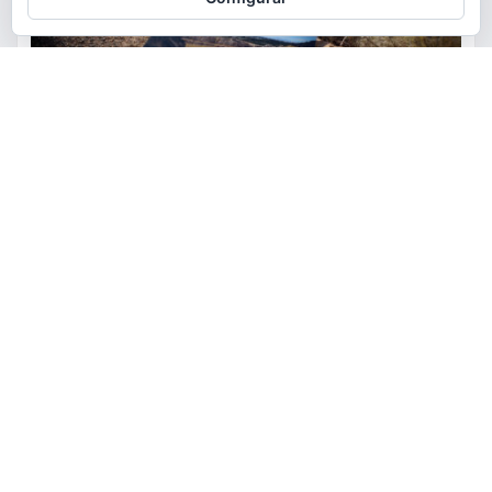
ACTUALIDAD
MEDIO AMBIENTE
POLÍTICA
Torrent restaurará la cantera
de la Serra Perenxisa como
balsa de laminación frente a las
lluvias torrenciales
torrent al dia
Ago 5, 2026