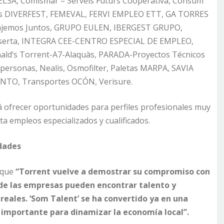
SA, Comismar – Serveis Futurs Cooperativa, Consum
tos DIVERFEST, FEMEVAL, FERVI EMPLEO ETT, GA TORRES
bajemos Juntos, GRUPO EULEN, IBERGEST GRUPO,
Inserta, INTEGRA CEE-CENTRO ESPECIAL DE EMPLEO,
ld’s Torrent-A7-Alaquàs, PARADA-Proyectos Técnicos
rsonas, Nealis, Osmofilter, Paletas MARPA, SAVIA
ENTO, Transportes OCÓN, Verisure.
á ofrecer oportunidades para perfiles profesionales muy
a empleos especializados y cualificados.
dades
 que
“Torrent vuelve a demostrar su compromiso con
nde las empresas pueden encontrar talento y
reales. ‘Som Talent’ se ha convertido ya en una
importante para dinamizar la economía local”.