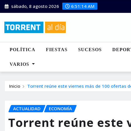
Saltar
sábado, 8 agosto 2026
6:51:15 AM
al
contenido
POLÍTICA
FIESTAS
SUCESOS
DEPOR
VARIOS
Inicio
Torrent reúne este viernes más de 100 ofertas 
ACTUALIDAD
ECONOMÍA
Torrent reúne este 