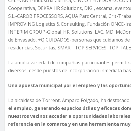
CELEVANT-Industria Cárnica, CINCO TENEDORES, COMEL
Cooperativa, DEKRA HR Solutions, DIGI, escama, even
S.L.-CAROB PROCESSORS, AQUA Parc Central, Crit-Tra
IMPROVING Logistics & Consulting, Fundación ONCE-
INTERIM GROUP-Global_HR_Solutions, LAC, MD, McDona
de Envasado, +Q CUIDADOS-personas que cuidamos de pe
residencias, Securitas, SMART TOP SERVICES, TOP TAL
La amplia variedad de compañías participantes permitir
diversos, desde puestos de incorporación inmediata hast
Una apuesta municipal por el empleo y las oportuni
La alcaldesa de Torrent, Amparo Folgado, ha destacado
el empleo, generando espacios útiles y eficaces do
nuestros vecinos acceder a oportunidades laborales 
referencia en la comarca y en una herramienta muy 