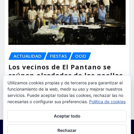
ACTUALIDAD
FIESTAS
OCIO
Los vecinos de El Pantano se
reúnen alrededor de las paellas
para celebrar sus fiestas
Utilizamos cookies propias y de terceros para garantizar el
funcionamiento de la web, medir su uso y mejorar nuestros
servicios. Puede aceptar todas las cookies, rechazar las no
torrent al dia
Ago 9, 2026
necesarias o configurar sus preferencias.
Política de cookies
Privacidad y cookies: este sitio usa cookies. Si continúas navegando
Aceptar todo
por él, aceptas su uso.
Para obtener más información, incluido cómo gestionar las cookies,
Rechazar
consulta:
Política de cookies