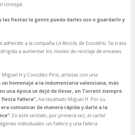
l concejal.
 las fiestas la gente pueda darles uso o guardarlo y
ha adherido a la compaña
La Reciclà,
de Ecovidrio. Se trata
irigida a aumentar los niveles de reciclaje de envases
 Miguel H y Conzález Piris, artistas con una
es un homenaje a la indumentaria valenciana, más
en una época se dejó de llevar, en Torrent siempre
 fiesta fallera
”
,
ha resaltado Miguel H. Por su
 era comunicar de manera rápida y darle a la
ece
”
. En este sentido, por primera vez, el cartel
enes individuales: un fallero y una fallera.