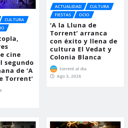
ACTUALIDAD
CULTURA
FIESTAS
OCIO
CULTURA
‘A la Lluna de
IO
Torrent’ arranca
copla,
con éxito y llena de
res
cultura El Vedat y
e cine
Colonia Blanca
l segundo
torrent al dia
mana de ‘A
Ago 3, 2026
e Torrent’
a