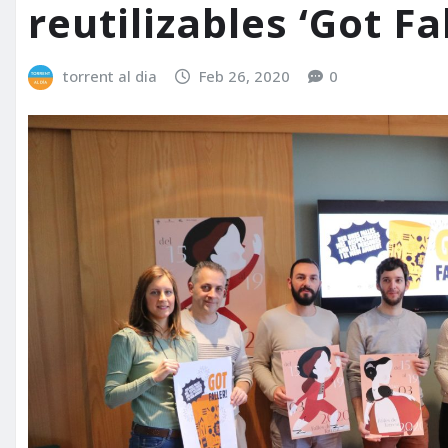
reutilizables ‘Got Fal
torrent al dia
Feb 26, 2020
0