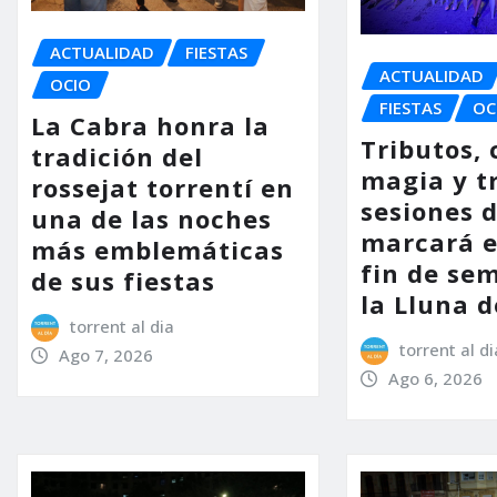
ACTUALIDAD
FIESTAS
ACTUALIDAD
OCIO
FIESTAS
OC
La Cabra honra la
Tributos, 
tradición del
magia y t
rossejat torrentí en
sesiones d
una de las noches
marcará e
más emblemáticas
fin de se
de sus fiestas
la Lluna d
torrent al dia
torrent al di
Ago 7, 2026
Ago 6, 2026