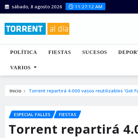
Saltar
sábado, 8 agosto 2026
11:27:13 AM
al
contenido
POLÍTICA
FIESTAS
SUCESOS
DEPOR
VARIOS
Inicio
Torrent repartirá 4.000 vasos reutilizables ‘Got Fa
ESPECIAL FALLES
FIESTAS
Torrent repartirá 4