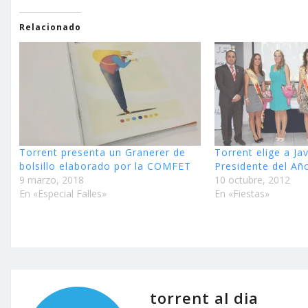
Relacionado
Torrent presenta un Granerer de
Torrent elige a Jav
bolsillo elaborado por la COMFET
Presidente del Año
9 marzo, 2018
10 octubre, 2012
En «Especial Falles»
En «Fiestas»
torrent al dia