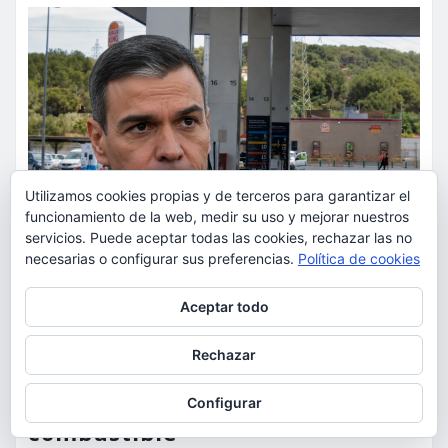
Utilizamos cookies propias y de terceros para garantizar el
funcionamiento de la web, medir su uso y mejorar nuestros
servicios. Puede aceptar todas las cookies, rechazar las no
necesarias o configurar sus preferencias.
Política de cookies
Privacidad y cookies: este sitio usa cookies. Si continúas navegando
Aceptar todo
ACTUALIDAD
POLÍTICA
por él, aceptas su uso.
Los españoles afrontan su
Para obtener más información, incluido cómo gestionar las cookies,
Rechazar
consulta:
Política de cookies
verano más caro mientras el
Gobierno recorta el apoyo al
Configurar
combustible