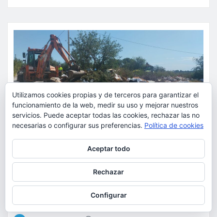
Utilizamos cookies propias y de terceros para garantizar el
funcionamiento de la web, medir su uso y mejorar nuestros
servicios. Puede aceptar todas las cookies, rechazar las no
necesarias o configurar sus preferencias.
Política de cookies
Privacidad y cookies: este sitio usa cookies. Si continúas navegando
Aceptar todo
por él, aceptas su uso.
ACTUALIDAD
SUCESOS
Para obtener más información, incluido cómo gestionar las cookies,
Torrent caza a los responsables
Rechazar
consulta:
Política de cookies
de los vertidos ilegales y
Configurar
endurece las sanciones