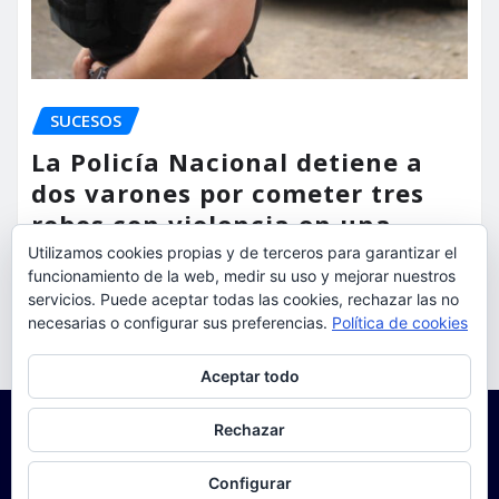
SUCESOS
La Policía Nacional detiene a
dos varones por cometer tres
robos con violencia en una
misma mañana
Utilizamos cookies propias y de terceros para garantizar el
funcionamiento de la web, medir su uso y mejorar nuestros
torrent al dia
Ago 7, 2026
servicios. Puede aceptar todas las cookies, rechazar las no
necesarias o configurar sus preferencias.
Política de cookies
Privacidad y cookies: este sitio usa cookies. Si continúas navegando
Aceptar todo
por él, aceptas su uso.
Para obtener más información, incluido cómo gestionar las cookies,
Rechazar
consulta:
Política de cookies
Configurar