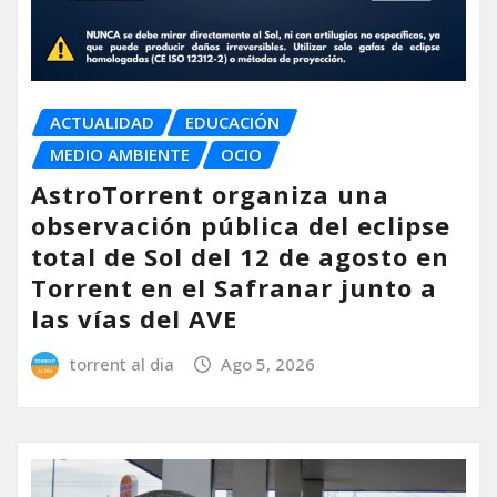
ACTUALIDAD
EDUCACIÓN
MEDIO AMBIENTE
OCIO
AstroTorrent organiza una
observación pública del eclipse
total de Sol del 12 de agosto en
Torrent en el Safranar junto a
las vías del AVE
torrent al dia
Ago 5, 2026