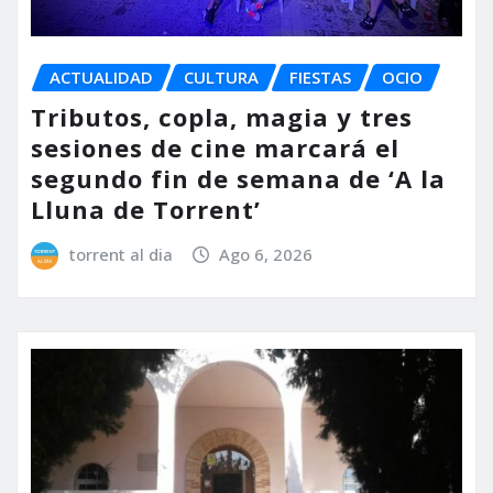
ACTUALIDAD
CULTURA
FIESTAS
OCIO
Tributos, copla, magia y tres
sesiones de cine marcará el
segundo fin de semana de ‘A la
Lluna de Torrent’
torrent al dia
Ago 6, 2026