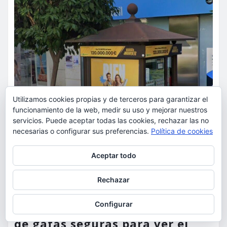
Utilizamos cookies propias y de terceros para garantizar el
funcionamiento de la web, medir su uso y mejorar nuestros
servicios. Puede aceptar todas las cookies, rechazar las no
necesarias o configurar sus preferencias.
Política de cookies
Privacidad y cookies: este sitio usa cookies. Si continúas navegando
Aceptar todo
por él, aceptas su uso.
ACTUALIDAD
OCIO
Para obtener más información, incluido cómo gestionar las cookies,
Rechazar
consulta:
Política de cookies
El Grupo Social ONCE reparte de
Configurar
manera gratuita dos millones
de gafas seguras para ver el