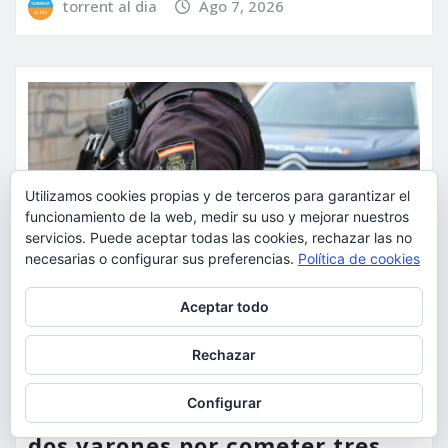
torrent al dia
Ago 7, 2026
Utilizamos cookies propias y de terceros para garantizar el
funcionamiento de la web, medir su uso y mejorar nuestros
servicios. Puede aceptar todas las cookies, rechazar las no
necesarias o configurar sus preferencias.
Política de cookies
Privacidad y cookies: este sitio usa cookies. Si continúas navegando
Aceptar todo
por él, aceptas su uso.
Para obtener más información, incluido cómo gestionar las cookies,
Rechazar
consulta:
Política de cookies
SUCESOS
Configurar
La Policía Nacional detiene a
dos varones por cometer tres