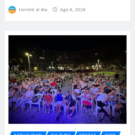
torrent al dia
Ago 6, 2026
ACTUALIDAD
CULTURA
FIESTAS
OCIO