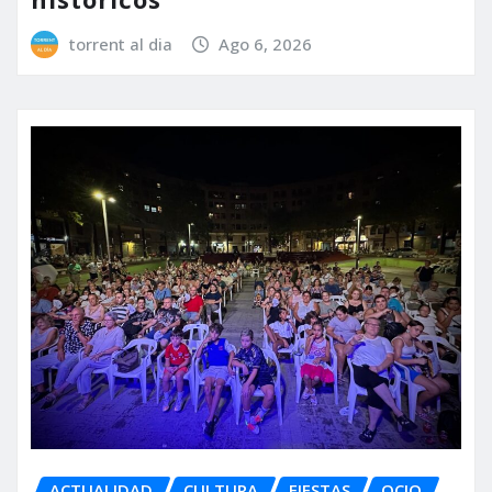
torrent al dia
Ago 6, 2026
ACTUALIDAD
CULTURA
FIESTAS
OCIO