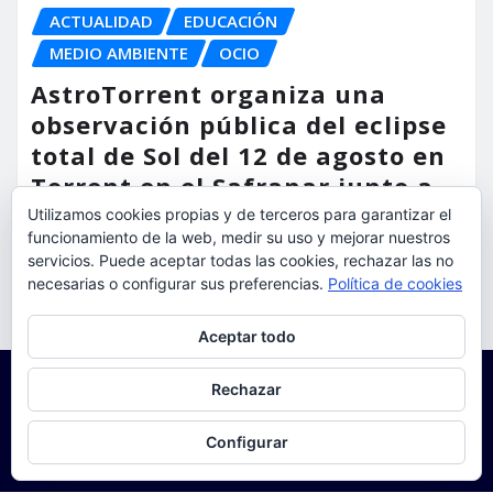
ACTUALIDAD
EDUCACIÓN
MEDIO AMBIENTE
OCIO
AstroTorrent organiza una
observación pública del eclipse
total de Sol del 12 de agosto en
Torrent en el Safranar junto a
las vías del AVE
Utilizamos cookies propias y de terceros para garantizar el
funcionamiento de la web, medir su uso y mejorar nuestros
torrent al dia
Ago 5, 2026
servicios. Puede aceptar todas las cookies, rechazar las no
necesarias o configurar sus preferencias.
Política de cookies
Privacidad y cookies: este sitio usa cookies. Si continúas navegando
Aceptar todo
por él, aceptas su uso.
Para obtener más información, incluido cómo gestionar las cookies,
Rechazar
consulta:
Política de cookies
Configurar