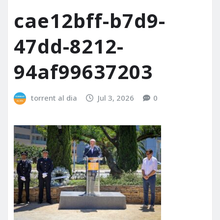
cae12bff-b7d9-
47dd-8212-
94af99637203
torrent al dia
Jul 3, 2026
0