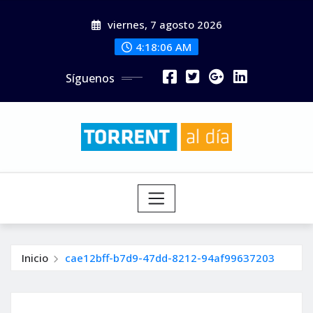
Saltar
viernes, 7 agosto 2026
al
contenido
4:18:07 AM
Síguenos
Inicio
cae12bff-b7d9-47dd-8212-94af99637203