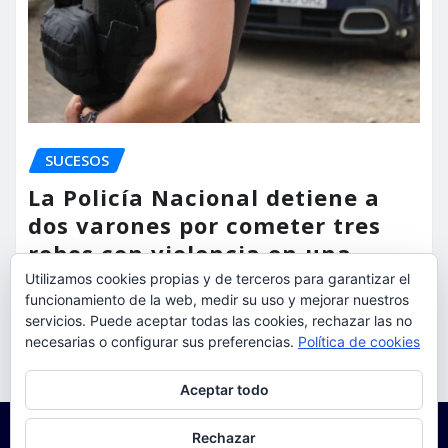
SUCESOS
La Policía Nacional detiene a
dos varones por cometer tres
robos con violencia en una
misma mañana
Utilizamos cookies propias y de terceros para garantizar el
funcionamiento de la web, medir su uso y mejorar nuestros
torrent al dia
Ago 7, 2026
servicios. Puede aceptar todas las cookies, rechazar las no
necesarias o configurar sus preferencias.
Política de cookies
Privacidad y cookies: este sitio usa cookies. Si continúas navegando
Aceptar todo
por él, aceptas su uso.
Para obtener más información, incluido cómo gestionar las cookies,
Rechazar