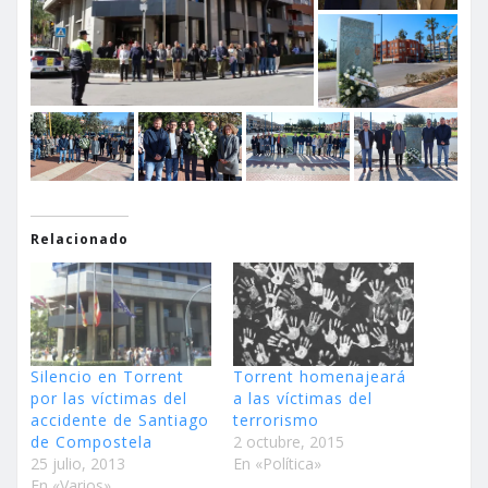
Relacionado
Silencio en Torrent
Torrent homenajeará
por las víctimas del
a las víctimas del
accidente de Santiago
terrorismo
de Compostela
2 octubre, 2015
25 julio, 2013
En «Política»
En «Varios»