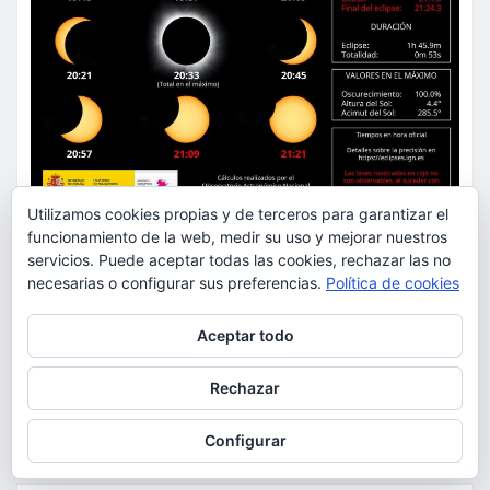
Utilizamos cookies propias y de terceros para garantizar el
funcionamiento de la web, medir su uso y mejorar nuestros
ACTUALIDAD
MEDIO AMBIENTE
OCIO
servicios. Puede aceptar todas las cookies, rechazar las no
Descubre si desde tu balcón o
necesarias o configurar sus preferencias.
Política de cookies
terraza puedes ver el eclipse
Privacidad y cookies: este sitio usa cookies. Si continúas navegando
solar del 12 de agosto con este
Aceptar todo
por él, aceptas su uso.
visor online
Para obtener más información, incluido cómo gestionar las cookies,
Rechazar
consulta:
Política de cookies
torrent al dia
Ago 9, 2026
Configurar