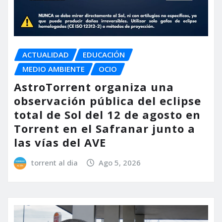
ACTUALIDAD
EDUCACIÓN
MEDIO AMBIENTE
OCIO
AstroTorrent organiza una
observación pública del eclipse
total de Sol del 12 de agosto en
Torrent en el Safranar junto a
las vías del AVE
torrent al dia
Ago 5, 2026