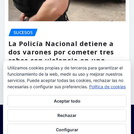
SUCESOS
La Policía Nacional detiene a
dos varones por cometer tres
robos con violencia en una
misma mañana
Utilizamos cookies propias y de terceros para garantizar el
funcionamiento de la web, medir su uso y mejorar nuestros
torrent al dia
Ago 7, 2026
servicios. Puede aceptar todas las cookies, rechazar las no
necesarias o configurar sus preferencias.
Política de cookies
Privacidad y cookies: este sitio usa cookies. Si continúas navegando
Aceptar todo
por él, aceptas su uso.
Para obtener más información, incluido cómo gestionar las cookies,
Rechazar
consulta:
Política de cookies
Configurar