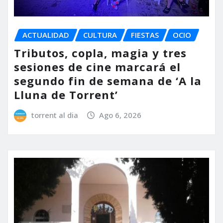
ACTUALIDAD
CULTURA
FIESTAS
OCIO
Tributos, copla, magia y tres
sesiones de cine marcará el
segundo fin de semana de ‘A la
Lluna de Torrent’
torrent al dia
Ago 6, 2026