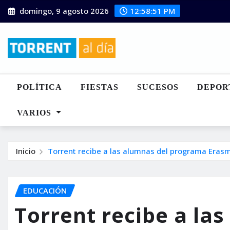
Saltar
domingo, 9 agosto 2026
12:58:53 PM
al
contenido
POLÍTICA
FIESTAS
SUCESOS
DEPOR
VARIOS
Inicio
Torrent recibe a las alumnas del programa Eras
EDUCACIÓN
Torrent recibe a la