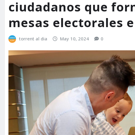
ciudadanos que for
mesas electorales el
torrent al dia
May 10, 2024
0