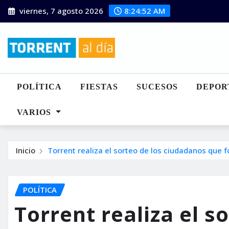
Saltar
viernes, 7 agosto 2026
8:24:54 AM
al
contenido
POLÍTICA
FIESTAS
SUCESOS
DEPOR
VARIOS
Inicio
Torrent realiza el sorteo de los ciudadanos que f
POLÍTICA
Torrent realiza el s