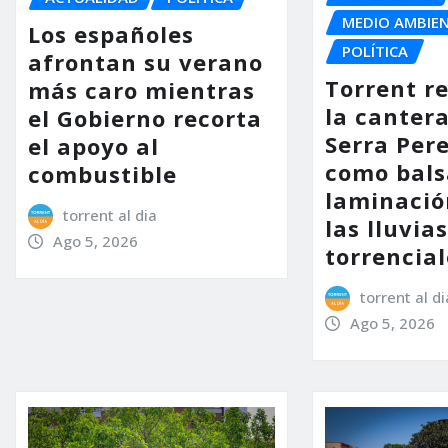
MEDIO AMBIE
Los españoles
POLÍTICA
afrontan su verano
Torrent r
más caro mientras
la cantera
el Gobierno recorta
Serra Per
el apoyo al
como bals
combustible
laminació
torrent al dia
las lluvia
Ago 5, 2026
torrencial
torrent al di
Ago 5, 2026