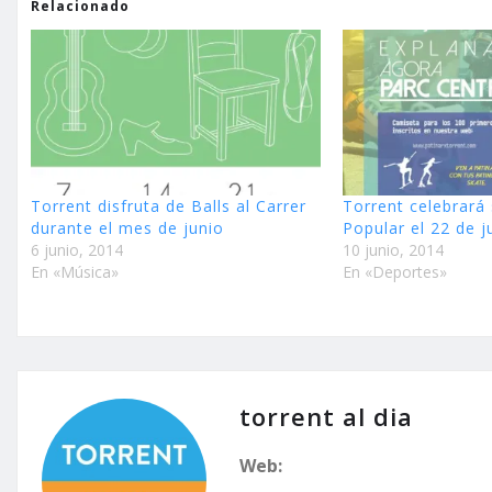
Relacionado
Torrent disfruta de Balls al Carrer
Torrent celebrará 
durante el mes de junio
Popular el 22 de j
6 junio, 2014
10 junio, 2014
En «Música»
En «Deportes»
torrent al dia
Web: