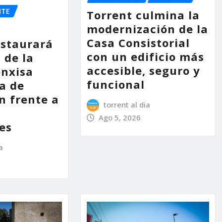
NTE
Torrent culmina la
modernización de la
Casa Consistorial
estaurará
con un edificio más
 de la
accesible, seguro y
enxisa
funcional
a de
n frente a
torrent al dia
s
Ago 5, 2026
es
a