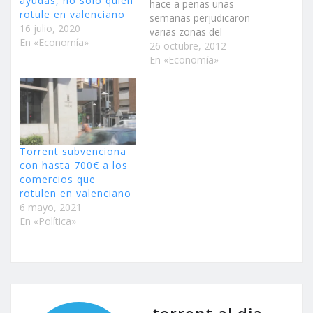
ayudas, no solo quien
hace a penas unas
rotule en valenciano
semanas perjudicaron
16 julio, 2020
varias zonas del
En «Economía»
municipio A través del
26 octubre, 2012
Gobierno, los comercios
En «Economía»
de Torrent pueden
solicitar una subvención
por daños como
consecuencia de
situaciones de
emergencia o de
Torrent subvenciona
naturaleza catastrófica
con hasta 700€ a los
Una ayuda dirigida a
comercios que
establecimientos
rotulen en valenciano
industriales, mercantiles
6 mayo, 2021
y de…
En «Política»
torrent al dia