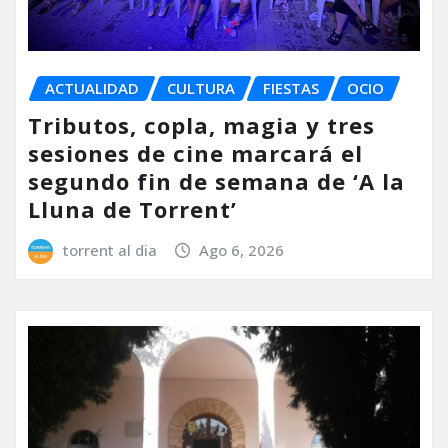
ACTUALIDAD
CULTURA
FIESTAS
OCIO
Tributos, copla, magia y tres
sesiones de cine marcará el
segundo fin de semana de ‘A la
Lluna de Torrent’
torrent al dia
Ago 6, 2026