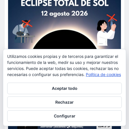
Utilizamos cookies propias y de terceros para garantizar el
funcionamiento de la web, medir su uso y mejorar nuestros
servicios. Puede aceptar todas las cookies, rechazar las no
necesarias o configurar sus preferencias.
Política de cookies
Privacidad y cookies: este sitio usa cookies. Si continúas navegando
Aceptar todo
por él, aceptas su uso.
Para obtener más información, incluido cómo gestionar las cookies,
Rechazar
consulta:
Política de cookies
Configurar