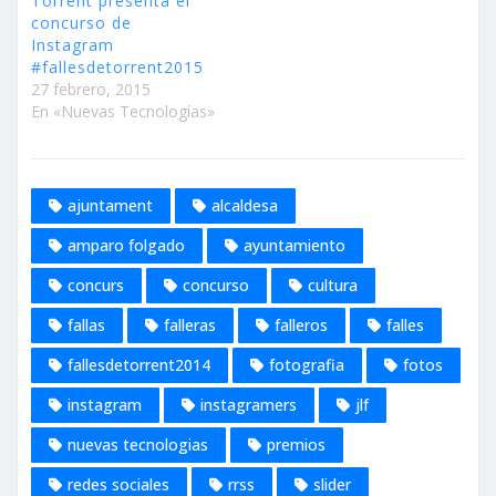
Torrent presenta el
concurso de
Instagram
#fallesdetorrent2015
27 febrero, 2015
En «Nuevas Tecnologías»
ajuntament
alcaldesa
amparo folgado
ayuntamiento
concurs
concurso
cultura
fallas
falleras
falleros
falles
fallesdetorrent2014
fotografia
fotos
instagram
instagramers
jlf
nuevas tecnologias
premios
redes sociales
rrss
slider