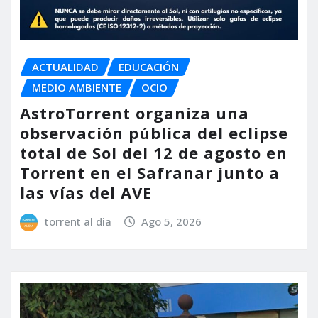
ACTUALIDAD
EDUCACIÓN
MEDIO AMBIENTE
OCIO
AstroTorrent organiza una
observación pública del eclipse
total de Sol del 12 de agosto en
Torrent en el Safranar junto a
las vías del AVE
torrent al dia
Ago 5, 2026