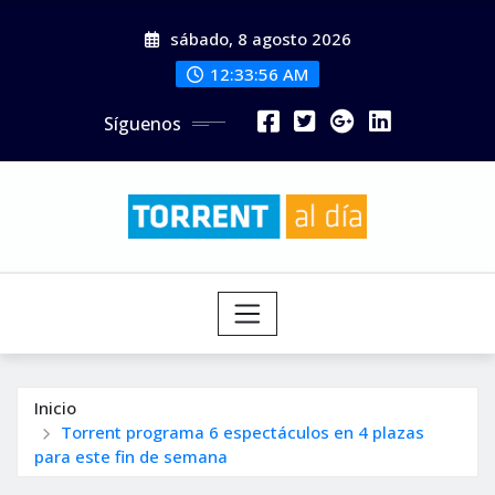
Saltar
sábado, 8 agosto 2026
al
contenido
12:33:58 AM
Síguenos
Inicio
Torrent programa 6 espectáculos en 4 plazas
para este fin de semana