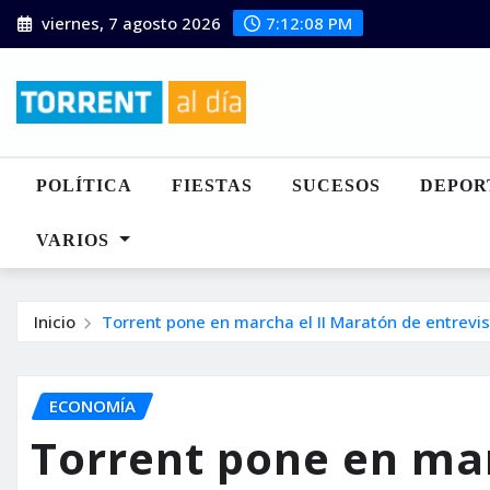
Saltar
viernes, 7 agosto 2026
7:12:09 PM
al
contenido
POLÍTICA
FIESTAS
SUCESOS
DEPOR
VARIOS
Inicio
Torrent pone en marcha el II Maratón de entrevis
ECONOMÍA
Torrent pone en mar