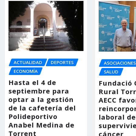
ACTUALIDAD
DEPORTES
ASOCIACIONES
ECONOMÍA
SALUD
Hasta el 4 de
Fundació 
septiembre para
Rural Tor
optar a la gestión
AECC favo
de la cafetería del
reincorpo
Polideportivo
laboral de
Anabel Medina de
supervivi
Torrent
cáncer