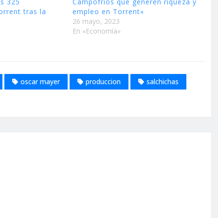
us 325
Campofríos que generen riqueza y
rrent tras la
empleo en Torrent»
26 mayo, 2023
En «Economía»
oscar mayer
produccion
salchichas