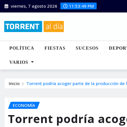
Saltar
viernes, 7 agosto 2026
11:53:51 PM
al
contenido
POLÍTICA
FIESTAS
SUCESOS
DEPOR
VARIOS
Inicio
Torrent podría acoger parte de la producción de
ECONOMÍA
Torrent podría acog