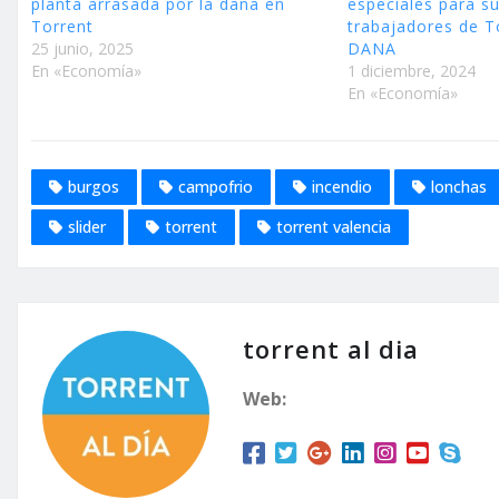
planta arrasada por la dana en
especiales para s
Torrent
trabajadores de To
25 junio, 2025
DANA
En «Economía»
1 diciembre, 2024
En «Economía»
burgos
campofrio
incendio
lonchas
slider
torrent
torrent valencia
torrent al dia
Web: