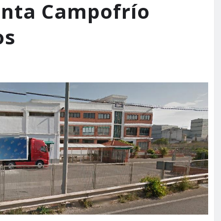
anta Campofrío
os