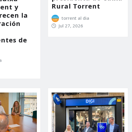
Rural Torrent
rent y
recen la
torrent al dia
ración
Jul 27, 2026
entes de
a