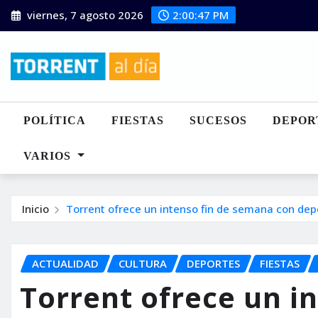
Saltar
viernes, 7 agosto 2026
2:00:49 PM
al
contenido
POLÍTICA
FIESTAS
SUCESOS
DEPOR
VARIOS
Inicio
Torrent ofrece un intenso fin de semana con depo
ACTUALIDAD
CULTURA
DEPORTES
FIESTAS
Torrent ofrece un in