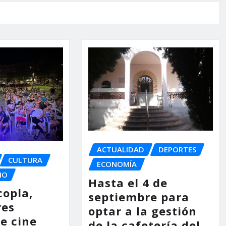
ACTUALIDAD
DEPORTES
CULTURA
ECONOMÍA
IO
Hasta el 4 de
copla,
septiembre para
res
optar a la gestión
e cine
de la cafetería del