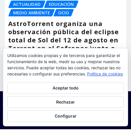
ACTUALIDAD
EDUCACIÓN
MEDIO AMBIENTE
OCIO
AstroTorrent organiza una
observación pública del eclipse
total de Sol del 12 de agosto en
Torrent en el Safranar junto a
las vías del AVE
Utilizamos cookies propias y de terceros para garantizar el
funcionamiento de la web, medir su uso y mejorar nuestros
torrent al dia
Ago 5, 2026
servicios. Puede aceptar todas las cookies, rechazar las no
necesarias o configurar sus preferencias.
Política de cookies
Privacidad y cookies: este sitio usa cookies. Si continúas navegando
Aceptar todo
por él, aceptas su uso.
Para obtener más información, incluido cómo gestionar las cookies,
Rechazar
consulta:
Política de cookies
Configurar