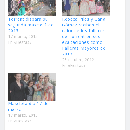
Torrent dispara su
Rebeca Piles y Carla
segunda mascletà de
Gómez reciben el
2015
calor de los falleros
17 marzo, 2015
de Torrent en sus
En «Fiestas»
exaltaciones como
Falleras Mayores de
2013
23 octubre, 2012
En «Fiestas»
Mascletà dia 17 de
marzo
17 marzo, 2013
En «Fiestas»