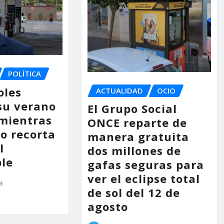
POLÍTICA
oles
ACTUALIDAD
OCIO
su verano
El Grupo Social
mientras
ONCE reparte de
no recorta
manera gratuita
l
dos millones de
le
gafas seguras para
ver el eclipse total
a
de sol del 12 de
agosto