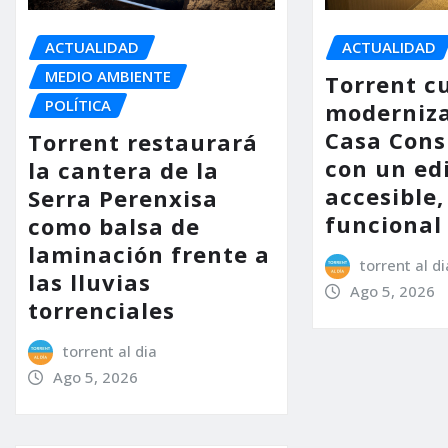
ACTUALIDAD
ACTUALIDAD
MEDIO AMBIENTE
Torrent c
POLÍTICA
moderniza
Casa Consi
Torrent restaurará
con un ed
la cantera de la
accesible,
Serra Perenxisa
funcional
como balsa de
laminación frente a
torrent al di
las lluvias
Ago 5, 2026
torrenciales
torrent al dia
Ago 5, 2026