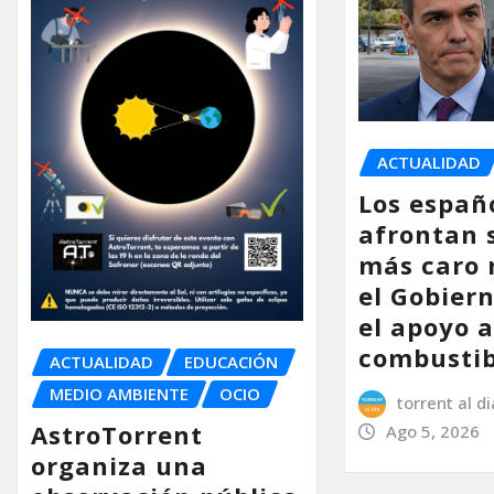
ACTUALIDAD
Los españ
afrontan 
más caro 
el Gobier
el apoyo a
combustib
ACTUALIDAD
EDUCACIÓN
MEDIO AMBIENTE
OCIO
torrent al di
AstroTorrent
Ago 5, 2026
organiza una