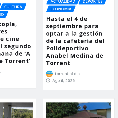
ACTUALIDAD
DEPORTES
CULTURA
ECONOMÍA
IO
Hasta el 4 de
copla,
septiembre para
res
optar a la gestión
e cine
de la cafetería del
l segundo
Polideportivo
mana de ‘A
Anabel Medina de
e Torrent’
Torrent
a
torrent al dia
Ago 6, 2026