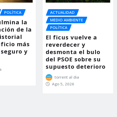
POLÍTICA
ACTUALIDAD
MEDIO AMBIENTE
ulmina la
POLÍTICA
ción de la
storial
El ficus vuelve a
ificio más
reverdecer y
 seguro y
desmonta el bulo
del PSOE sobre su
supuesto deterioro
a
torrent al dia
Ago 5, 2026