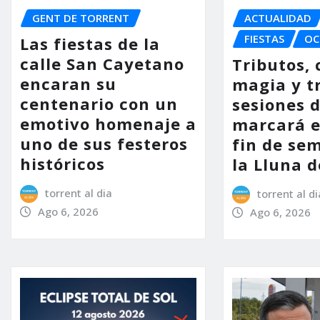
GENT DE TORRENT
ACTUALIDAD
FIESTAS
OC
Las fiestas de la
calle San Cayetano
Tributos, 
encaran su
magia y t
centenario con un
sesiones d
emotivo homenaje a
marcará e
uno de sus festeros
fin de se
históricos
la Lluna d
torrent al dia
torrent al di
Ago 6, 2026
Ago 6, 2026