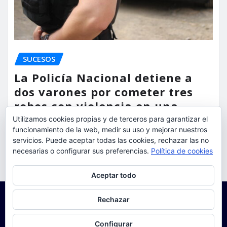
SUCESOS
La Policía Nacional detiene a
dos varones por cometer tres
robos con violencia en una
misma mañana
Utilizamos cookies propias y de terceros para garantizar el
funcionamiento de la web, medir su uso y mejorar nuestros
torrent al dia
Ago 7, 2026
servicios. Puede aceptar todas las cookies, rechazar las no
necesarias o configurar sus preferencias.
Política de cookies
Privacidad y cookies: este sitio usa cookies. Si continúas navegando
Aceptar todo
por él, aceptas su uso.
Para obtener más información, incluido cómo gestionar las cookies,
Rechazar
consulta:
Política de cookies
Configurar