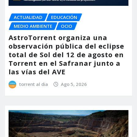
ACTUALIDAD
EDUCACIÓN
MEDIO AMBIENTE
OCIO
AstroTorrent organiza una
observación pública del eclipse
total de Sol del 12 de agosto en
Torrent en el Safranar junto a
las vías del AVE
torrent al dia
Ago 5, 2026