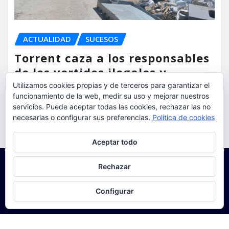
ACTUALIDAD
SUCESOS
Torrent caza a los responsables
de los vertidos ilegales y
endurece las sanciones
Utilizamos cookies propias y de terceros para garantizar el
funcionamiento de la web, medir su uso y mejorar nuestros
torrent al dia
Ago 7, 2026
servicios. Puede aceptar todas las cookies, rechazar las no
necesarias o configurar sus preferencias.
Política de cookies
Privacidad y cookies: este sitio usa cookies. Si continúas navegando
Aceptar todo
por él, aceptas su uso.
Para obtener más información, incluido cómo gestionar las cookies,
Rechazar
consulta:
Política de cookies
Configurar
Copyright © 2025 | Funciona con
WordPress
|
Seattle