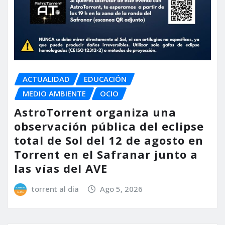
ACTUALIDAD
EDUCACIÓN
MEDIO AMBIENTE
OCIO
AstroTorrent organiza una
observación pública del eclipse
total de Sol del 12 de agosto en
Torrent en el Safranar junto a
las vías del AVE
torrent al dia
Ago 5, 2026