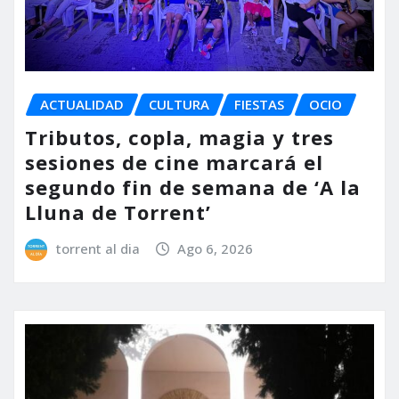
ACTUALIDAD
CULTURA
FIESTAS
OCIO
Tributos, copla, magia y tres
sesiones de cine marcará el
segundo fin de semana de ‘A la
Lluna de Torrent’
torrent al dia
Ago 6, 2026