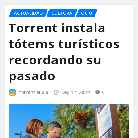
ACTUALIDAD
CULTURA
OCIO
Torrent instala
tótems turísticos
recordando su
pasado
torrent al dia
Sep 17, 2024
0