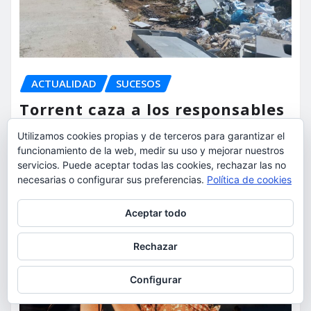
ACTUALIDAD
SUCESOS
Torrent caza a los responsables
de los vertidos ilegales y
Utilizamos cookies propias y de terceros para garantizar el
endurece las sanciones
funcionamiento de la web, medir su uso y mejorar nuestros
servicios. Puede aceptar todas las cookies, rechazar las no
torrent al dia
Ago 7, 2026
necesarias o configurar sus preferencias.
Política de cookies
Privacidad y cookies: este sitio usa cookies. Si continúas navegando
Aceptar todo
por él, aceptas su uso.
Para obtener más información, incluido cómo gestionar las cookies,
Rechazar
consulta:
Política de cookies
Configurar