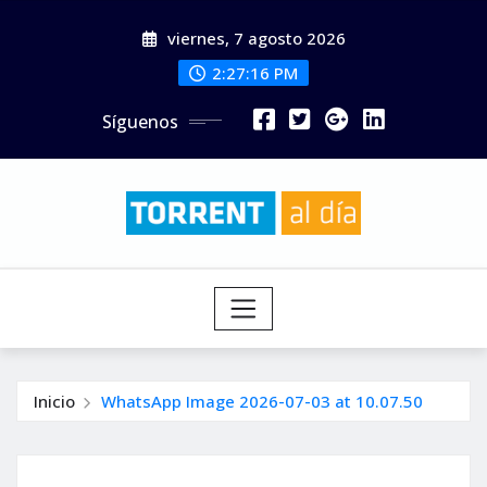
Saltar
viernes, 7 agosto 2026
al
contenido
2:27:18 PM
Síguenos
Inicio
WhatsApp Image 2026-07-03 at 10.07.50