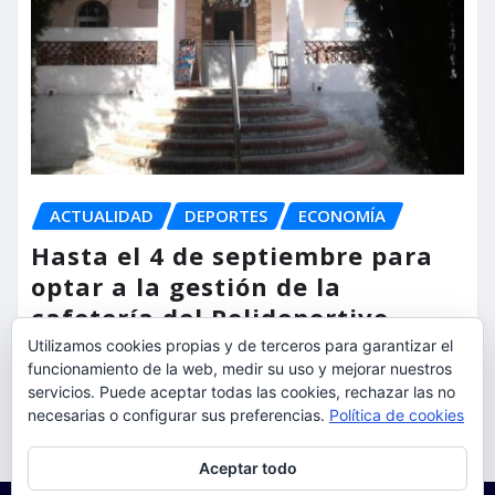
ACTUALIDAD
DEPORTES
ECONOMÍA
Hasta el 4 de septiembre para
optar a la gestión de la
cafetería del Polideportivo
Anabel Medina de Torrent
Utilizamos cookies propias y de terceros para garantizar el
funcionamiento de la web, medir su uso y mejorar nuestros
servicios. Puede aceptar todas las cookies, rechazar las no
torrent al dia
Ago 6, 2026
necesarias o configurar sus preferencias.
Política de cookies
Privacidad y cookies: este sitio usa cookies. Si continúas navegando
Aceptar todo
por él, aceptas su uso.