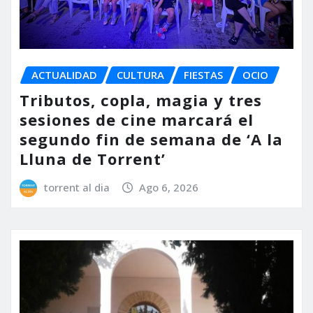
ACTUALIDAD
CULTURA
FIESTAS
OCIO
Tributos, copla, magia y tres
sesiones de cine marcará el
segundo fin de semana de ‘A la
Lluna de Torrent’
torrent al dia
Ago 6, 2026