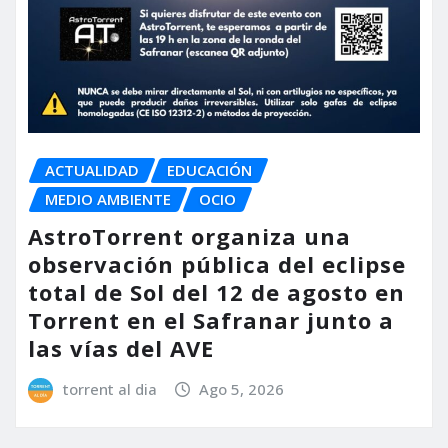
ACTUALIDAD
EDUCACIÓN
MEDIO AMBIENTE
OCIO
AstroTorrent organiza una
observación pública del eclipse
total de Sol del 12 de agosto en
Torrent en el Safranar junto a
las vías del AVE
torrent al dia
Ago 5, 2026