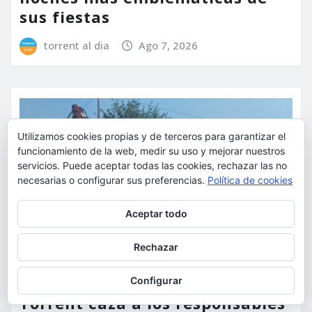
sus fiestas
torrent al dia
Ago 7, 2026
Utilizamos cookies propias y de terceros para garantizar el
funcionamiento de la web, medir su uso y mejorar nuestros
servicios. Puede aceptar todas las cookies, rechazar las no
necesarias o configurar sus preferencias.
Política de cookies
Privacidad y cookies: este sitio usa cookies. Si continúas navegando
Aceptar todo
por él, aceptas su uso.
Para obtener más información, incluido cómo gestionar las cookies,
Rechazar
consulta:
Política de cookies
ACTUALIDAD
SUCESOS
Configurar
Torrent caza a los responsables