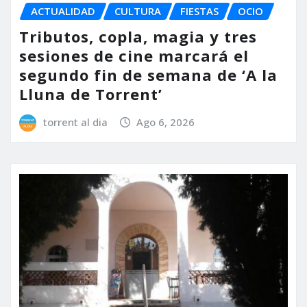
ACTUALIDAD
CULTURA
FIESTAS
OCIO
Tributos, copla, magia y tres
sesiones de cine marcará el
segundo fin de semana de ‘A la
Lluna de Torrent’
torrent al dia
Ago 6, 2026