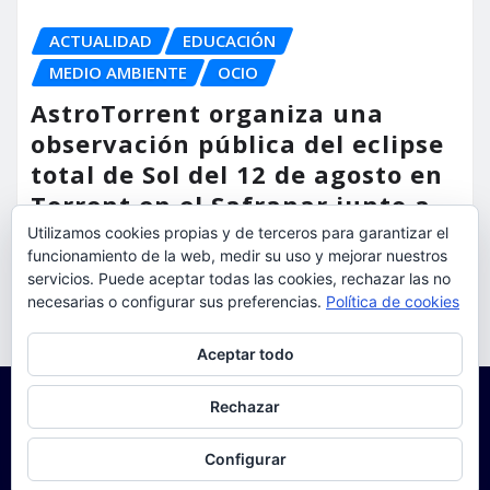
ACTUALIDAD
EDUCACIÓN
MEDIO AMBIENTE
OCIO
AstroTorrent organiza una
observación pública del eclipse
total de Sol del 12 de agosto en
Torrent en el Safranar junto a
las vías del AVE
Utilizamos cookies propias y de terceros para garantizar el
funcionamiento de la web, medir su uso y mejorar nuestros
torrent al dia
Ago 5, 2026
servicios. Puede aceptar todas las cookies, rechazar las no
necesarias o configurar sus preferencias.
Política de cookies
Privacidad y cookies: este sitio usa cookies. Si continúas navegando
Aceptar todo
por él, aceptas su uso.
Para obtener más información, incluido cómo gestionar las cookies,
Rechazar
consulta:
Política de cookies
Configurar