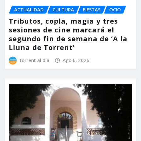
ACTUALIDAD
CULTURA
FIESTAS
OCIO
Tributos, copla, magia y tres
sesiones de cine marcará el
segundo fin de semana de ‘A la
Lluna de Torrent’
torrent al dia
Ago 6, 2026