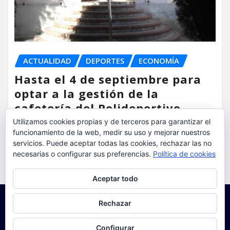
ACTUALIDAD
DEPORTES
ECONOMÍA
Hasta el 4 de septiembre para
optar a la gestión de la
cafetería del Polideportivo
Anabel Medina de Torrent
Utilizamos cookies propias y de terceros para garantizar el
funcionamiento de la web, medir su uso y mejorar nuestros
torrent al dia
Ago 6, 2026
servicios. Puede aceptar todas las cookies, rechazar las no
necesarias o configurar sus preferencias.
Política de cookies
Privacidad y cookies: este sitio usa cookies. Si continúas navegando
Aceptar todo
por él, aceptas su uso.
Para obtener más información, incluido cómo gestionar las cookies,
Rechazar
consulta:
Política de cookies
Configurar