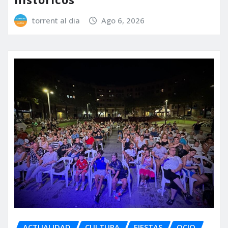
torrent al dia
Ago 6, 2026
ACTUALIDAD
CULTURA
FIESTAS
OCIO