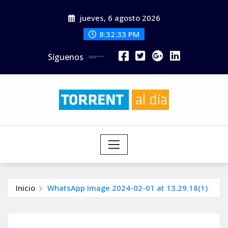
Saltar
jueves, 6 agosto 2026
al
contenido
8:32:35 PM
Síguenos
Inicio
WhatsApp Image 2024-02-01 at 13.29.18(1)