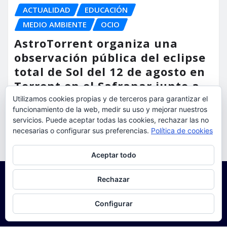
ACTUALIDAD
EDUCACIÓN
MEDIO AMBIENTE
OCIO
AstroTorrent organiza una
observación pública del eclipse
total de Sol del 12 de agosto en
Torrent en el Safranar junto a
las vías del AVE
Utilizamos cookies propias y de terceros para garantizar el
funcionamiento de la web, medir su uso y mejorar nuestros
torrent al dia
Ago 5, 2026
servicios. Puede aceptar todas las cookies, rechazar las no
necesarias o configurar sus preferencias.
Política de cookies
Privacidad y cookies: este sitio usa cookies. Si continúas navegando
Aceptar todo
por él, aceptas su uso.
Para obtener más información, incluido cómo gestionar las cookies,
Rechazar
consulta:
Política de cookies
Configurar