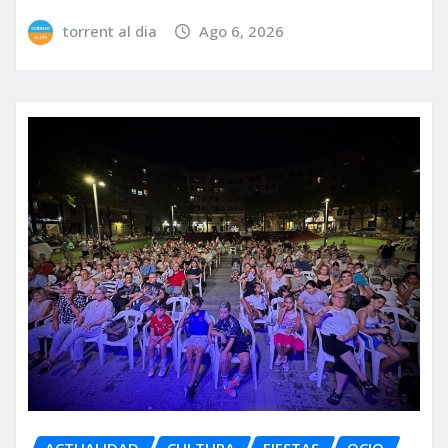
torrent al dia
Ago 6, 2026
ACTUALIDAD
CULTURA
FIESTAS
OCIO