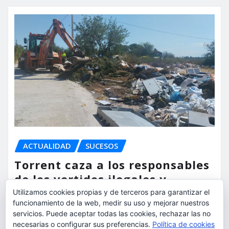
ACTUALIDAD
SUCESOS
Torrent caza a los responsables
de los vertidos ilegales y
endurece las sanciones
Utilizamos cookies propias y de terceros para garantizar el
funcionamiento de la web, medir su uso y mejorar nuestros
torrent al dia
Ago 7, 2026
servicios. Puede aceptar todas las cookies, rechazar las no
necesarias o configurar sus preferencias.
Política de cookies